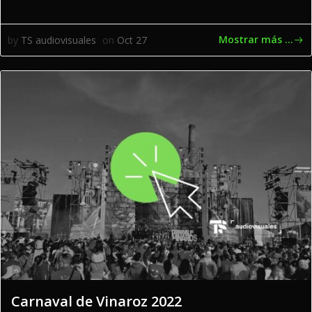
Mostrar más ...
by
TS audiovisuales
on
Oct 27
Carnaval de Vinaroz 2022