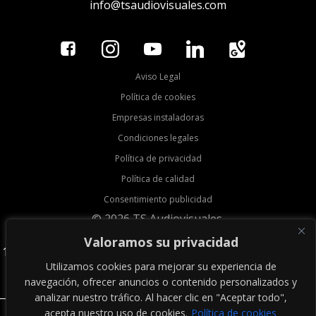
info@tsaudiovisuales.com
Aviso Legal
Política de cookies
Empresas instaladoras
Condiciones legales
Política de privacidad
Política de calidad
Consentimiento publicidad
© 2026 TS Audiovisuales.
Valoramos su privacidad
113004
Utilizamos cookies para mejorar su experiencia de
navegación, ofrecer anuncios o contenido personalizados y
▼
analizar nuestro tráfico. Al hacer clic en "Aceptar todo",
acepta nuestro uso de cookies.
Política de cookies
Suscríbete ahora, ¡no se pierda nuestras novedades!