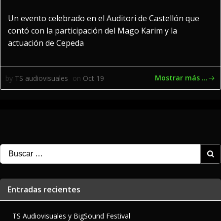
Un evento celebrado en el Auditori de Castellón que
contó con la participación del Mago Karim y la
actuación de Cepeda
Mostrar más ...
by
TS audiovisuales
on
Oct 19
Buscar:
Entradas recientes
TS Audiovisuales y BigSound Festival