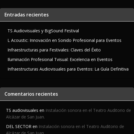
las
la
entradas
en
Entradas recientes
TS Audiovisuales y BigSound Festival
L Acoustic: Innovación en Sonido Profesional para Eventos
Infraestructuras para Festivales: Claves del Éxito
Iluminación Profesional Tvisual: Excelencia en Eventos
Infraestructuras Audiovisuales para Eventos: La Guía Definitiva
Comentarios recientes
TS audiovisuales
en
Instalación sonora en el Teatro Auditorio de
Alcázar de San Juan.
DEL SECTOR
en
Instalación sonora en el Teatro Auditorio de
Alcázar de San Juan.