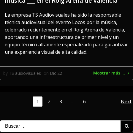
música ___ en el Roig Arena de Valencia
La empresa TS Audiovisuales ha sido la responsable
técnica audiovisual del evento Locos por la música,
celebrado recientemente en el Roig Arena de Valencia,
aportando una infraestructura de primer nivel y un
equipo técnico altamente especializado para garantizar
una experiencia visual de alta calidad.
Mostrar más ...
by
TS audiovisuales
on
Dic 22
Navegación
N
Página
Página
Página
Página
1
2
3
…
6
Next
por
p
Buscar: