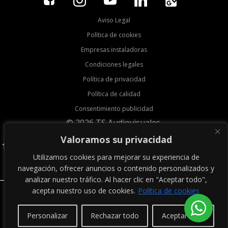
Aviso Legal
Política de cookies
Empresas instaladoras
Condiciones legales
Política de privacidad
Política de calidad
Consentimiento publicidad
© 2026 TS Audiovisuales.
Valoramos su privacidad
113088
Utilizamos cookies para mejorar su experiencia de
navegación, ofrecer anuncios o contenido personalizados y
▼
analizar nuestro tráfico. Al hacer clic en "Aceptar todo",
acepta nuestro uso de cookies.
Política de cookies
Suscríbete ahora, ¡no se pierda nuestras novedades!
Personalizar
Rechazar todo
Aceptar todo