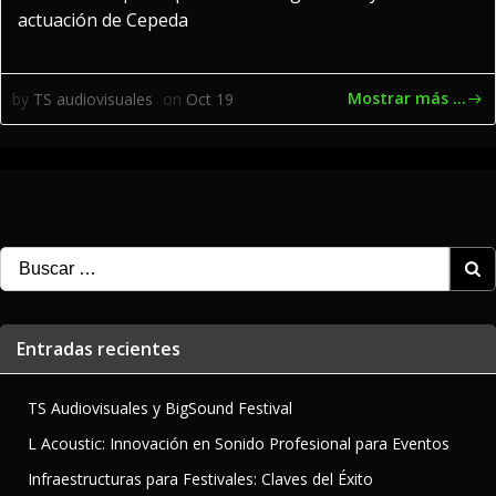
actuación de Cepeda
Mostrar más ...
by
TS audiovisuales
on
Oct 19
Buscar:
Entradas recientes
TS Audiovisuales y BigSound Festival
L Acoustic: Innovación en Sonido Profesional para Eventos
Infraestructuras para Festivales: Claves del Éxito